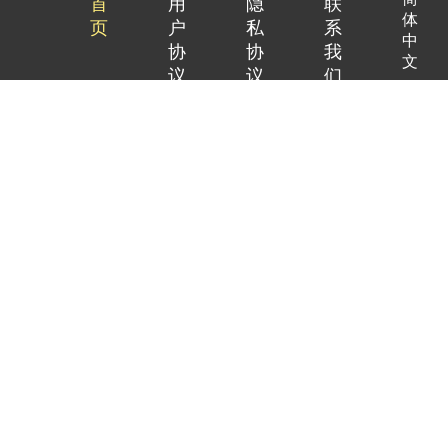
首
用
隐
联
体
页
户
私
系
中
协
协
我
文
议
议
们