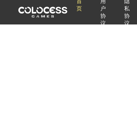
首
用
隐
页
户
私
协
协
议
议